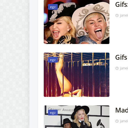
Gif
egz
jane
Gifs
egz
jane
Mad
egz
jane