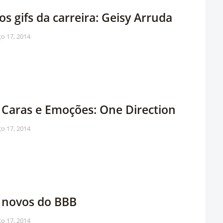
os gifs da carreira: Geisy Arruda
o 17, 2014
s Caras e Emoções: One Direction
o 17, 2014
s novos do BBB
o 17, 2014