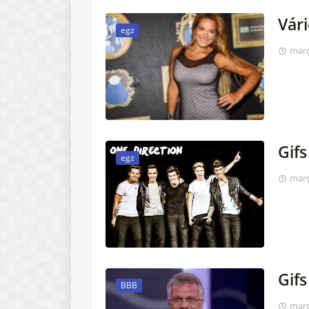
Vári
egz
març
Gif
egz
març
Gif
BBB
març