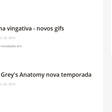
a vingativa - novos gifs
o 20, 2014
 novidades em:
s Grey's Anatomy nova temporada
o 20, 2014