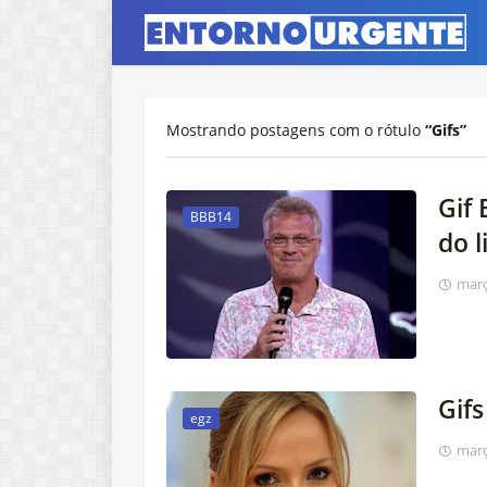
Mostrando postagens com o rótulo
Gifs
Gif
BBB14
do l
març
Gifs
egz
març