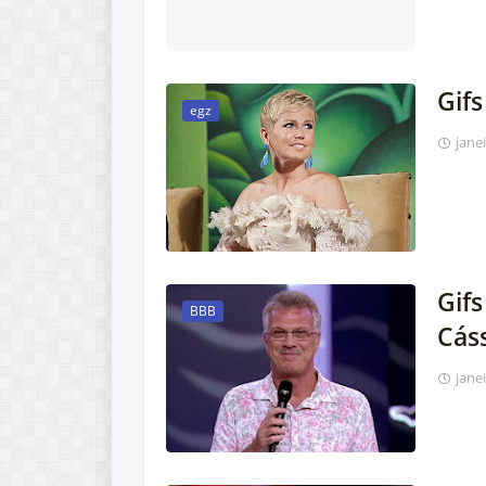
Gif
egz
jane
Gifs
BBB
Cáss
jane