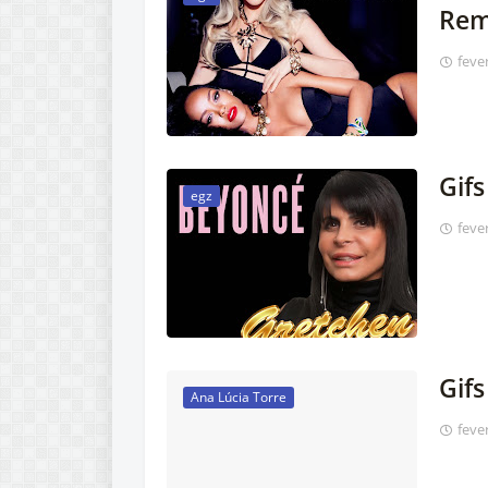
Rem
feve
Gif
egz
feve
Gifs
Ana Lúcia Torre
feve