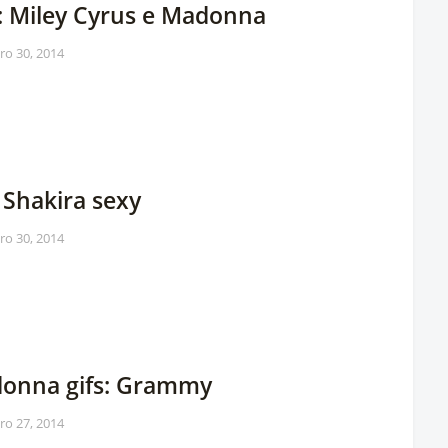
s: Miley Cyrus e Madonna
iro 30, 2014
 Shakira sexy
iro 30, 2014
onna gifs: Grammy
iro 27, 2014