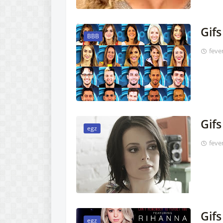
Gifs
BBB
feve
Gifs
egz
feve
Gifs
egz