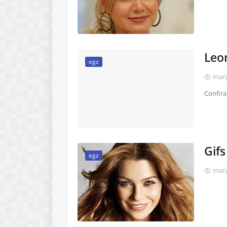
Leon
egz
març
Confira
Gif
egz
març