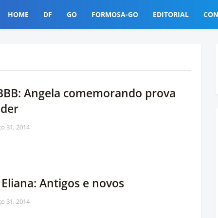
HOME
DF
GO
FORMOSA-GO
EDITORIAL
CON
 BBB: Angela comemorando prova
ider
o 31, 2014
 Eliana: Antigos e novos
o 31, 2014