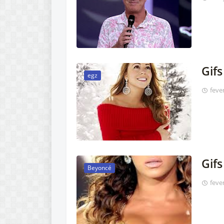
Gif
egz
feve
Gifs
Beyoncé
feve