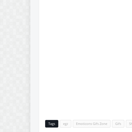
Tags
egz
Emoticons Gifs Zone
Gifs
S