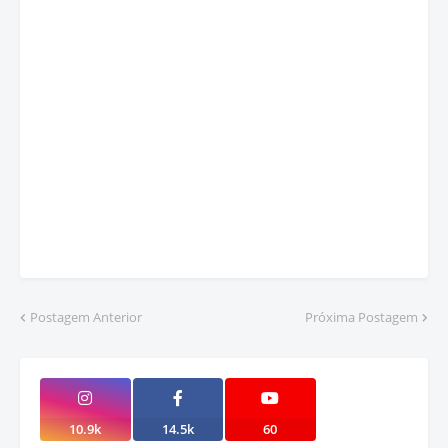
Postagem Anterior
Próxima Postagem
10.9k
14.5k
60