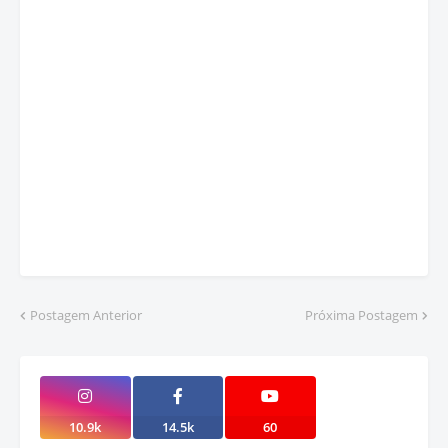
Postagem Anterior
Próxima Postagem
10.9k
14.5k
60