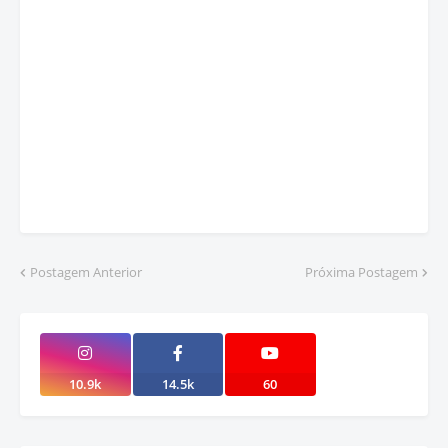
Postagem Anterior
Próxima Postagem
10.9k
14.5k
60