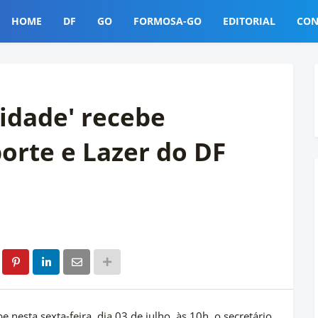
HOME
DF
GO
FORMOSA-GO
EDITORIAL
CON
idade' recebe
porte e Lazer do DF
esta sexta-feira, dia 03 de julho, às 10h, o secretário