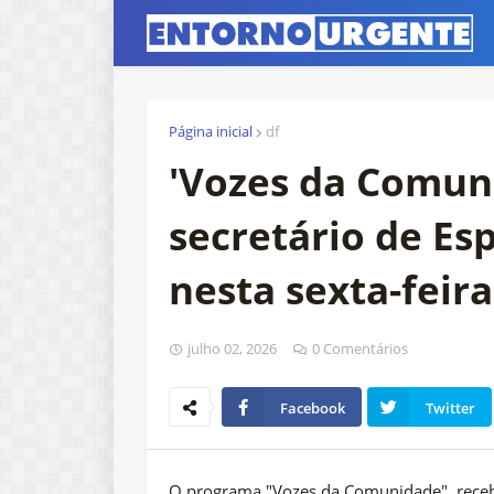
Página inicial
df
'Vozes da Comun
secretário de Es
nesta sexta-feira
julho 02, 2026
0 Comentários
Facebook
Twitter
O programa "Vozes da Comunidade", recebe n