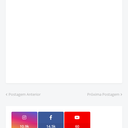
Postagem Anterior
Próxima Postagem
10.9k
14.5k
60