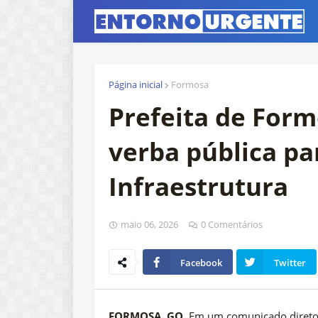
Página inicial
Formosa
Prefeita de For
verba pública pa
Infraestrutura
maio 06, 2026
0 Comentários
Facebook
Twitter
FORMOSA, GO.
Em um comunicado direto à