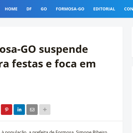
HOME
DF
GO
FORMOSA-GO
EDITORIAL
CON
mosa-GO suspende
ra festas e foca em
 população, a prefeita de Formosa, Simone Ribeiro,