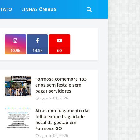
TATO
LINHAS ÔNIBUS
10.9k
14.5k
60
Formosa comemora 183
anos sem festa e sem
pagar servidores
agosto 01, 2026
Atraso no pagamento da
folha expõe fragilidade
fiscal da gestão em
Formosa-GO
agosto 02, 2026